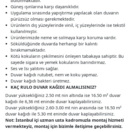
bulunmaktadır.
Güneş ışınlarına karşı dayanıklıdır.
Uygulama sırasında yapıştırma yapılacak olan duvarın
pürüzsüz olması gerekmektedir.
Ürünlerin dış yüzeylerinde vinil, iç yüzeylerinde ise tekstil
kullanılmıştır.
Ürünlerimizde neme ve solmaya karşı koruma vardır.
Söküldüğünde duvarda herhangi bir kalıntı
bırakmamaktadır.
Kötü kokuların çekilmesini önleyen tabakaya sahiptir. Bu
sayede sigara ve yemek kokularını barındırmaz.
Ses ve Isı yalıtımı sağlar.
Duvar kağıdı rutubet, nem ve koku yapmaz.
Duvar kağıdı bakteri üretmez.
KAÇ RULO DUVAR KAĞIDI ALMALISINIZ?
Duvar yüksekliğiniz 2.50 mt nin altında ise 16.50 m² duvar
kağıdı ile 6,36 mt eninde duvar kaplayabilirsiniz.
Duvar yüksekliğiniz 2.60-3.00 mt nin arasında ise 16.50 m²
duvar kağıdı ile 5.30 mt eninde duvar kaplayabilirsiniz.
Not: İstanbul içi uzman usta kadromuzla montaj hizmeti
vermekteyiz, montaj için bizimle iletişime geçebilirsiniz.