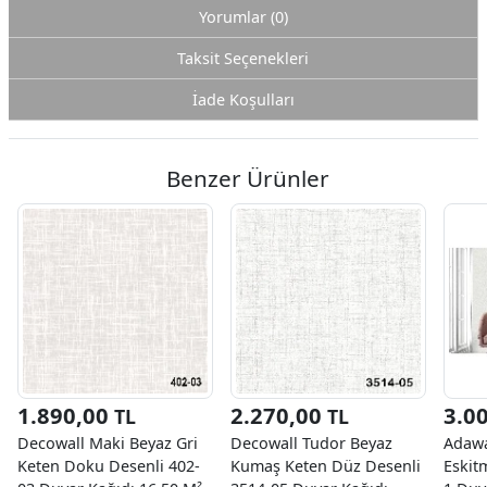
Yorumlar (0)
Taksit Seçenekleri
İade Koşulları
Benzer Ürünler
1.890,00
2.270,00
3.0
TL
TL
Decowall Maki Beyaz Gri
Decowall Tudor Beyaz
Adawa
Keten Doku Desenli 402-
Kumaş Keten Düz Desenli
Eskit