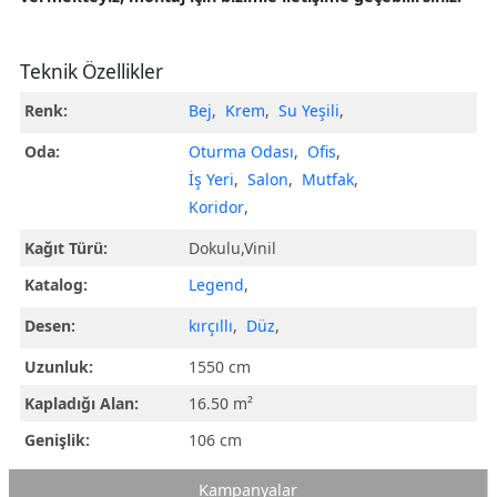
Teknik Özellikler
Renk:
Bej
,
Krem
,
Su Yeşili
,
Oda:
Oturma Odası
,
Ofis
,
İş Yeri
,
Salon
,
Mutfak
,
Koridor
,
Kağıt Türü:
Dokulu,Vinil
Katalog:
Legend
,
Desen:
kırçıllı
,
Düz
,
Uzunluk:
1550 cm
Kapladığı Alan:
16.50 m²
Genişlik:
106 cm
Kampanyalar