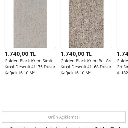
1.740,00
1.740,00
1.7
TL
TL
Golden Black Krem Simli
Golden Black Krem Bej Gri
Golde
Kırçıl Desenli 41175 Duvar
Kırçıl Desenli 41168 Duvar
Gri Si
Kağıdı 16.10 M²
Kağıdı 16.10 M²
41182
M²
Ürün Açıklaması