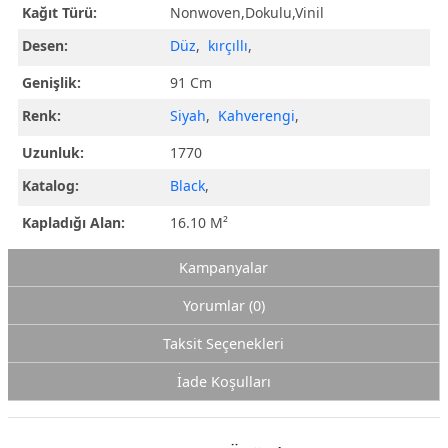
Kağıt Türü:
Nonwoven,Dokulu,Vinil
Desen:
Düz
,
kırçıllı
,
Genişlik:
91 Cm
Renk:
Siyah
,
Kahverengi
,
Uzunluk:
1770
Katalog:
Black
,
Kapladığı Alan:
16.10 M²
Kampanyalar
Yorumlar (0)
Taksit Seçenekleri
İade Koşulları