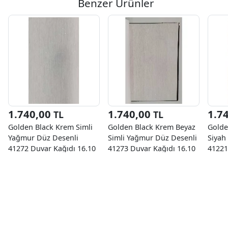
Benzer Ürünler
1.740,00
1.740,00
1.7
TL
TL
Golden Black Krem Simli
Golden Black Krem Beyaz
Golde
Yağmur Düz Desenli
Simli Yağmur Düz Desenli
Siyah
41272 Duvar Kağıdı 16.10
41273 Duvar Kağıdı 16.10
41221
M²
M²
M²