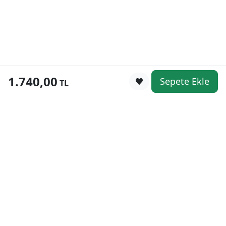
1.740,00
Sepete Ekle
0
TL
Kategoriler
WhatsApp
Keşfet
Sepetim
Güvenli Alışveriş
Kolay iade