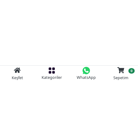
0
Kategoriler
WhatsApp
Keşfet
Sepetim
Güvenli Alışveriş
Kolay iade