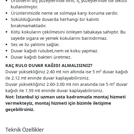
Ürünlerin dış yüzeylerinde vinil, iç yüzeylerinde ise tekstil
kullanılmıştır.
Ürünlerimizde neme ve solmaya karşı koruma vardır.
Söküldüğünde duvarda herhangi bir kalıntı
bırakmamaktadır.
Kötü kokuların çekilmesini önleyen tabakaya sahiptir. Bu
sayede sigara ve yemek kokularını barındırmaz.
Ses ve Isı yalıtımı sağlar.
Duvar kağıdı rutubet,nem ve koku yapmaz.
Duvar kağıdı bakteri üretmez.
KAÇ RULO DUVAR KAĞIDI ALMALISINIZ?
Duvar yüksekliğiniz 2.40 mt nin altında ise 5 m² duvar kağıdı
ile 2.12 mt eninde duvar kaplayabilirsiniz.
Duvar yüksekliğiniz 2.60-3.00 mt nin arasında ise 5 m² duvar
kağıdı ile 1.59 mt eninde duvar kaplayabilirsiniz.
Not: İstanbul içi uzman usta kadromuzla montaj hizmeti
vermekteyiz, montaj hizmeti için bizimle iletişime
geçebilirsiniz.
Teknik Özellikler