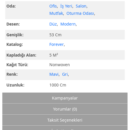
Oda:
Ofis
,
İş Yeri
,
Salon
,
Mutfak
,
Oturma Odası
,
Desen:
Düz
,
Modern
,
Genişlik:
53 Cm
Katalog:
Forever
,
Kapladığı Alan:
5 M²
Kağıt Türü:
Nonwoven
Renk:
Mavi
,
Gri
,
Uzunluk:
1000 Cm
Kampanyalar
Yorumlar (0)
Taksit Seçenekleri