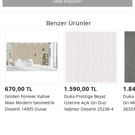
İade Koşulları
Benzer Ürünler
670,00
1.590,00
1.8
TL
TL
Golden Forever Kahve
Duka Prestige Beyaz
Duka 
Mavi Modern Geometrik
Üzerine Açık Gri Düz
Gri M
Desenli 14305 Duvar
Yağmur Desenli 25238-4
28333
Kağıdı 5 M²
Duvar Kağıdı 10.60 M²
10.60