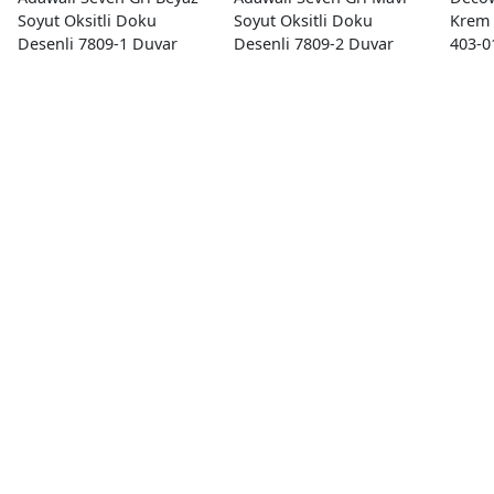
Soyut Oksitli Doku
Soyut Oksitli Doku
Krem 
Desenli 7809-1 Duvar
Desenli 7809-2 Duvar
403-0
Kağıdı 16.50 M²
Kağıdı 16.50 M²
M²