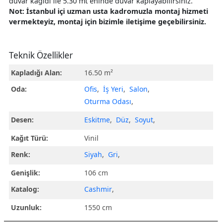
duvar kağıdı ile 5.30 mt eninde duvar kaplayabilirsiniz.
Not: İstanbul içi uzman usta kadromuzla montaj hizmeti
vermekteyiz, montaj için bizimle iletişime geçebilirsiniz.
Teknik Özellikler
Kapladığı Alan:
16.50 m²
Oda:
Ofis
,
İş Yeri
,
Salon
,
Oturma Odası
,
Desen:
Eskitme
,
Düz
,
Soyut
,
Kağıt Türü:
Vinil
Renk:
Siyah
,
Gri
,
Genişlik:
106 cm
Katalog:
Cashmir
,
Uzunluk:
1550 cm