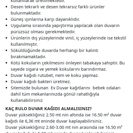
kullanılarak üretilmektedir.
Desen tekrarlı ve desen tekrarsız farklı ürünler
bulunmaktadır.
Güneş ışınlarına karşı dayanıklıdır.
Uygulama sırasında yapıştırma yapılacak olan duvarın
pürüzsüz olması gerekmektedir.
Ürünlerin dış yüzeylerinde vinil, iç yüzeylerinde ise tekstil
kullanılmıştır.
Söküldüğünde duvarda herhangi bir kalıntı
bırakmamaktadır.
Kötü kokuların çekilmesini önleyen tabakaya sahiptir. Bu
sayede sigara ve yemek kokularını barındırmaz.
Duvar kağıdı rutubet, nem ve koku yapmaz.
Duvar kağıdı bakteri üretmez.
Sitemizde bulunan Ev Duvar kağıtlarını bebek odaları
dahil tüm mekanlarınızda gönül rahatlığıyla
kullanabilirsiniz
KAÇ RULO DUVAR KAĞIDI ALMALISINIZ?
Duvar yüksekliğiniz 2.50 mt nin altında ise 16.50 m² duvar
kağıdı ile 6,36 mt eninde duvar kaplayabilirsiniz.
Duvar yüksekliğiniz 2.60-3.00 mt nin arasında ise 16.50 m²