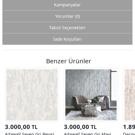
Kampanyalar
Yorumlar (0)
Taksit Seçenekleri
İade Koşulları
Benzer Ürünler
3.000,00
3.000,00
1.8
TL
TL
Adawall Seven Gri Beyaz
Adawall Seven Gri Mavi
Decow