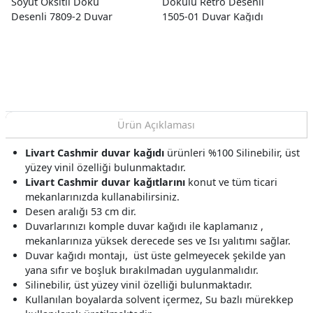
Soyut Oksitli Doku
Dokulu Retro Desenli
Desenli 7809-2 Duvar
1505-01 Duvar Kağıdı
Kağıdı 16.50 M²
16.50 M²
Ürün Açıklaması
Livart Cashmir duvar kağıdı
ürünleri %100 Silinebilir, üst
yüzey vinil özelliği bulunmaktadır.
Livart Cashmir duvar kağıtlarını
konut ve tüm ticari
mekanlarınızda kullanabilirsiniz.
Desen aralığı 53 cm dir.
Duvarlarınızı komple duvar kağıdı ile kaplamanız ,
mekanlarınıza yüksek derecede ses ve Isı yalıtımı sağlar.
Duvar kağıdı montajı, üst üste gelmeyecek şekilde yan
yana sıfır ve boşluk bırakılmadan uygulanmalıdır.
Silinebilir, üst yüzey vinil özelliği bulunmaktadır.
Kullanılan boyalarda solvent içermez, Su bazlı mürekkep