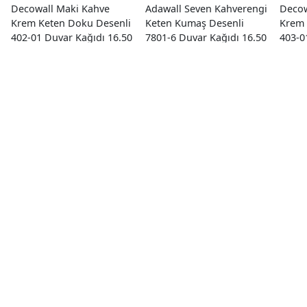
Decowall Maki Kahve
Adawall Seven Kahverengi
Decow
Krem Keten Doku Desenli
Keten Kumaş Desenli
Krem 
402-01 Duvar Kağıdı 16.50
7801-6 Duvar Kağıdı 16.50
403-0
M²
M²
M²