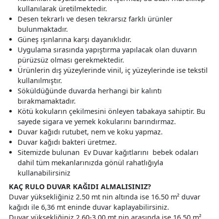
kullanılarak üretilmektedir.
Desen tekrarlı ve desen tekrarsız farklı ürünler
bulunmaktadır.
Güneş ışınlarına karşı dayanıklıdır.
Uygulama sırasında yapıştırma yapılacak olan duvarın
pürüzsüz olması gerekmektedir.
Ürünlerin dış yüzeylerinde vinil, iç yüzeylerinde ise tekstil
kullanılmıştır.
Söküldüğünde duvarda herhangi bir kalıntı
bırakmamaktadır.
Kötü kokuların çekilmesini önleyen tabakaya sahiptir. Bu
sayede sigara ve yemek kokularını barındırmaz.
Duvar kağıdı rutubet, nem ve koku yapmaz.
Duvar kağıdı bakteri üretmez.
Sitemizde bulunan Ev Duvar kağıtlarını bebek odaları
dahil tüm mekanlarınızda gönül rahatlığıyla
kullanabilirsiniz
KAÇ RULO DUVAR KAĞIDI ALMALISINIZ?
Duvar yüksekliğiniz 2.50 mt nin altında ise 16.50 m² duvar
kağıdı ile 6,36 mt eninde duvar kaplayabilirsiniz.
Duvar yüksekliğiniz 2.60-3.00 mt nin arasında ise 16.50 m²