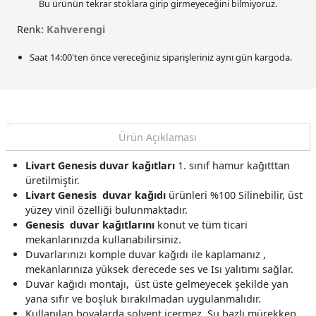
Bu ürünün tekrar stoklara girip girmeyeceğini bilmiyoruz.
Renk:
Kahverengi
Saat
14:00
'ten önce vereceğiniz siparişleriniz
aynı gün kargoda.
Ürün Açıklaması
Livart Genesis
duvar kağıtları
1. sınıf hamur kağıtttan
üretilmiştir.
Livart Genesis
duvar kağıdı
ürünleri %100 Silinebilir, üst
yüzey vinil özelliği bulunmaktadır.
Genesis
duvar kağıtlarını
konut ve tüm ticari
mekanlarınızda kullanabilirsiniz.
Duvarlarınızı komple duvar kağıdı ile kaplamanız ,
mekanlarınıza yüksek derecede ses ve Isı yalıtımı sağlar.
Duvar kağıdı montajı, üst üste gelmeyecek şekilde yan
yana sıfır ve boşluk bırakılmadan uygulanmalıdır.
Kullanılan boyalarda solvent içermez, Su bazlı mürekkep