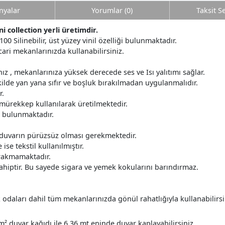
yalar
Yorumlar (0)
Taksit S
 collection yerli üretimdir.
00 Silinebilir, üst yüzey vinil özelliği bulunmaktadır.
cari mekanlarınızda kullanabilirsiniz.
z , mekanlarınıza yüksek derecede ses ve Isı yalıtımı sağlar.
ilde yan yana sıfır ve boşluk bırakılmadan uygulanmalıdır.
r.
 mürekkep kullanılarak üretilmektedir.
r bulunmaktadır.
 duvarın pürüzsüz olması gerekmektedir.
ise tekstil kullanılmıştır.
ırakmamaktadır.
ahiptir. Bu sayede sigara ve yemek kokularını barındırmaz.
daları dahil tüm mekanlarınızda gönül rahatlığıyla kullanabilirsi
m² duvar kağıdı ile 6,36 mt eninde duvar kaplayabilirsiniz.