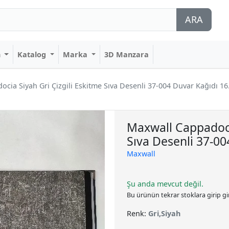
ARA
n
Katalog
Marka
3D Manzara
cia Siyah Gri Çizgili Eskitme Sıva Desenli 37-004 Duvar Kağıdı 16
Maxwall Cappadocia
Sıva Desenli 37-00
Maxwall
Şu anda mevcut değil.
Bu ürünün tekrar stoklara girip g
Renk:
Gri,Siyah