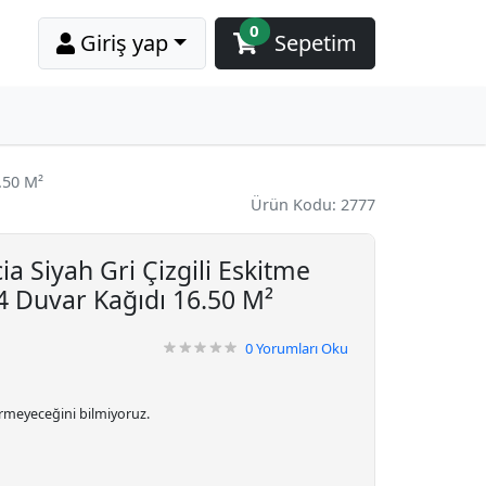
0
Giriş yap
Sepetim
.50 M²
Ürün Kodu: 2777
 Siyah Gri Çizgili Eskitme
4 Duvar Kağıdı 16.50 M²
0
Yorumları Oku
irmeyeceğini bilmiyoruz.