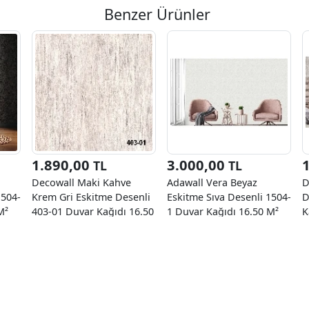
Benzer Ürünler
1.890,00
3.000,00
TL
TL
Decowall Maki Kahve
Adawall Vera Beyaz
D
1504-
Krem Gri Eskitme Desenli
Eskitme Sıva Desenli 1504-
D
M²
403-01 Duvar Kağıdı 16.50
1 Duvar Kağıdı 16.50 M²
K
M²