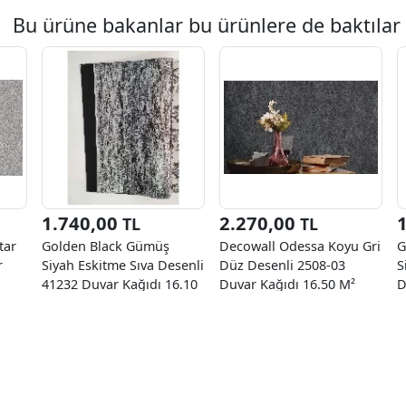
Bu ürüne bakanlar bu ürünlere de baktılar
1.740,00
2.270,00
TL
TL
tar
Golden Black Gümüş
Decowall Odessa Koyu Gri
G
r
Siyah Eskitme Sıva Desenli
Düz Desenli 2508-03
S
41232 Duvar Kağıdı 16.10
Duvar Kağıdı 16.50 M²
D
M²
K