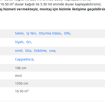
16.50 m² duvar kağıdı ile 5.30 mt eninde duvar kaplayabilirsiniz.
hizmeti vermekteyiz, montaj için bizimle iletişime geçebilirsin
Salon
,
İş Yeri
,
Oturma Odası
,
Ofis
,
Siyah
,
Gri
,
simli
,
Düz
,
Eskitme
,
sıva
,
Cappadocia
,
106 cm
Vinil
1550 cm
16.50 m²