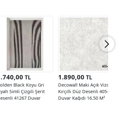
1.740,00
1.890,00
2.270
TL
TL
olden Black Koyu Gri
Decowall Maki Açık Vizon
Decowall
iyah Simli Çizgili Şerit
Kırçıllı Düz Desenli 405-01
Düz Desen
esenli 41267 Duvar
Duvar Kağıdı 16.50 M²
Duvar Kağ
ağıdı 16.10 M²