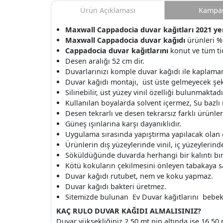
Ürün Açıklaması
Kampan
Maxwall Cappadocia duvar kağıtları 2021 yeni
Maxwall Cappadocia duvar kağıdı
ürünleri %1
Cappadocia duvar kağıtlarını
konut ve tüm ti
Desen aralığı 52 cm dir.
Duvarlarınızı komple duvar kağıdı ile kaplamanı
Duvar kağıdı montajı, üst üste gelmeyecek şek
Silinebilir, üst yüzey vinil özelliği bulunmaktadı
Kullanılan boyalarda solvent içermez, Su bazlı
Desen tekrarlı ve desen tekrarsız farklı ürünle
Güneş ışınlarına karşı dayanıklıdır.
Uygulama sırasında yapıştırma yapılacak olan
Ürünlerin dış yüzeylerinde vinil, iç yüzeylerinde 
Söküldüğünde duvarda herhangi bir kalıntı b
Kötü kokuların çekilmesini önleyen tabakaya s
Duvar kağıdı rutubet, nem ve koku yapmaz.
Duvar kağıdı bakteri üretmez.
Sitemizde bulunan Ev Duvar kağıtlarını bebek o
KAÇ RULO DUVAR KAĞIDI ALMALISINIZ?
Duvar yüksekliğiniz 2.50 mt nin altında ise 16.50 