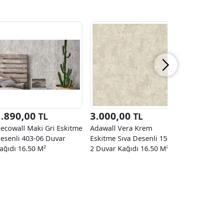
1.890,00
3.000,00
3.000
TL
TL
ecowall Maki Gri Eskitme
Adawall Vera Krem
Adawall V
esenli 403-06 Duvar
Eskitme Sıva Desenli 1504-
Sıva Dese
ağıdı 16.50 M²
2 Duvar Kağıdı 16.50 M²
Kağıdı 16