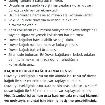
Güneş ışınlarına karşı dayanıklıdır.
Uygulama sırasında yapıştırma yapılacak olan duvarın
pürüzsüz olması gerekmektedir.
Ürünlerimizde neme ve solmaya karşı koruma vardır.
Söküldüğünde duvarda herhangi bir kalıntı
bırakmamaktadır.
Kötü kokuların çekilmesini önleyen tabakaya sahiptir. Bu
sayede sigara ve yemek kokularını barındırmaz.
Duvar kağıtları hava alabilir ve sağlıklıdır.
Duvar kağıdı rutubet, nem ve koku yapmaz.
Duvar kağıdı bakteri üretmez.
Sitemizde bulunan Ev Duvar kağıtlarını bebek odaları
dahil tüm mekanlarınızda gönül rahatlığıyla
kullanabilirsiniz.
KAÇ RULO DUVAR KAĞIDI ALMALISINIZ?
Duvar yüksekliğiniz 2.50 mt nin altında ise 16.50 m² duvar
kağıdı ile 6,36 mt eninde duvar kaplayabilirsiniz.
Duvar yüksekliğiniz 2.60-3.00 mt nin arasında ise 16.50 m²
duvar kağıdı ile 5.30 mt eninde duvar kaplayabilirsiniz.
Not: İstanbul içi uzman usta kadromuzla montaj hizmeti
vermekteyiz, montaj için bizimle iletişime geçebilirsiniz.