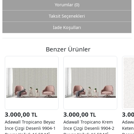
Yorumlar (0)
Taksit Seçenekleri
İade Koşulları
Benzer Ürünler
3.000,00
3.000,00
3.0
TL
TL
Adawall Tropicano Beyaz
Adawall Tropicano Krem
Adawa
İnce Çizgi Desenli 9904-1
İnce Çizgi Desenli 9904-2
Keten