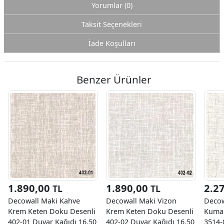
Yorumlar (0)
Taksit Seçenekleri
İade Koşulları
Benzer Ürünler
1.890,00
1.890,00
2.2
TL
TL
Decowall Maki Kahve
Decowall Maki Vizon
Decow
Krem Keten Doku Desenli
Krem Keten Doku Desenli
Kumaş
402-01 Duvar Kağıdı 16.50
402-02 Duvar Kağıdı 16.50
3514-