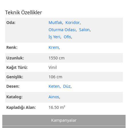
Teknik Özellikler
Oda:
Mutfak
,
Koridor
,
Oturma Odası
,
Salon
,
İş Yeri
,
Ofis
,
Renk:
Krem
,
Uzunluk:
1550 cm
Kağıt Türü:
Vinil
Genişlik:
106 cm
Desen:
Keten
,
Düz
,
Katalog:
Ainos
,
Kapladığı Alan:
16.50 m²
Kampanyalar