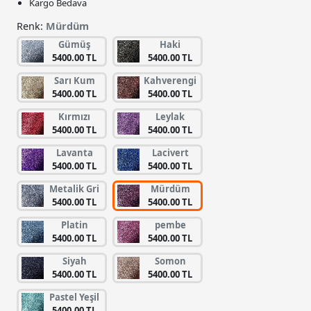
Kargo Bedava
Renk:
Mürdüm
Gümüş
Haki
5400.00 TL
5400.00 TL
Sarı Kum
Kahverengi
5400.00 TL
5400.00 TL
Kırmızı
Leylak
5400.00 TL
5400.00 TL
Lavanta
Lacivert
5400.00 TL
5400.00 TL
Metalik Gri
Mürdüm
5400.00 TL
5400.00 TL
Platin
pembe
5400.00 TL
5400.00 TL
Siyah
Somon
5400.00 TL
5400.00 TL
Pastel Yeşil
5400.00 TL