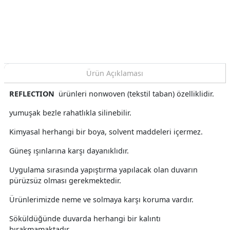
Duvar Kağıdı 8 M²
Kağıdı 8 M²
Duvar
Ürün Açıklaması
REFLECTION
ürünleri nonwoven (tekstil taban) özelliklidir.
yumuşak bezle rahatlıkla silinebilir.
Kimyasal herhangi bir boya, solvent maddeleri içermez.
Güneş ışınlarına karşı dayanıklıdır.
Uygulama sırasında yapıştırma yapılacak olan duvarın
pürüzsüz olması gerekmektedir.
Ürünlerimizde neme ve solmaya karşı koruma vardır.
Söküldüğünde duvarda herhangi bir kalıntı
bırakmamaktadır.