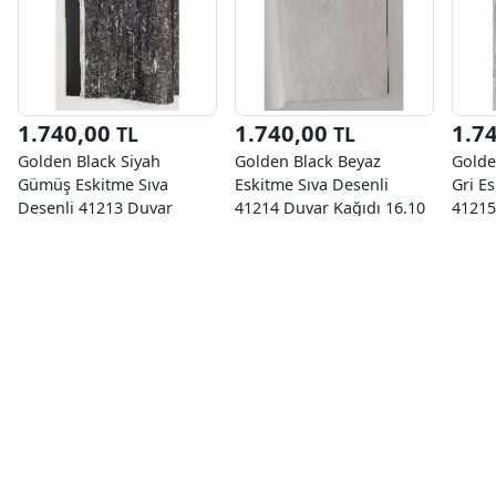
1.740,00
1.740,00
1.7
TL
TL
Golden Black Siyah
Golden Black Beyaz
Golde
Gümüş Eskitme Sıva
Eskitme Sıva Desenli
Gri E
Desenli 41213 Duvar
41214 Duvar Kağıdı 16.10
41215
Kağıdı 16.10 M²
M²
M²