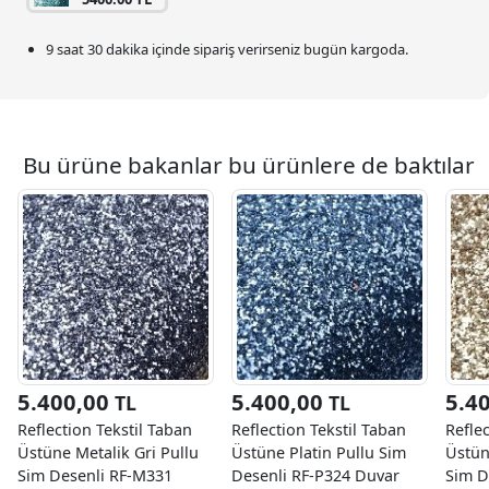
9 saat 30 dakika
içinde sipariş verirseniz bugün kargoda.
Bu ürüne bakanlar bu ürünlere de baktılar
5.400,00
5.400,00
5.4
TL
TL
Reflection Tekstil Taban
Reflection Tekstil Taban
Reflec
Üstüne Metalik Gri Pullu
Üstüne Platin Pullu Sim
Üstün
Sim Desenli RF-M331
Desenli RF-P324 Duvar
Sim D