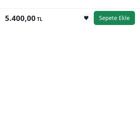
5.400,00
Sepete Ekle
0
TL
Kategoriler
WhatsApp
Keşfet
Sepetim
Güvenli Alışveriş
Kolay iade
Mobil Cebinizde
Uygun Fiyat Garantisi