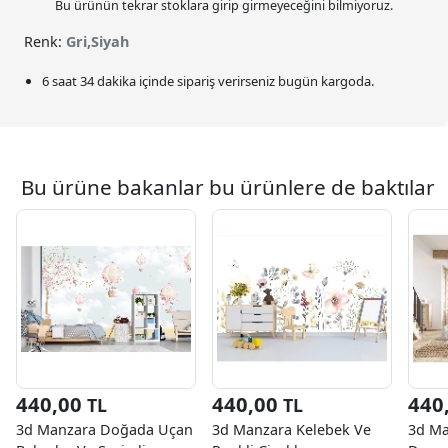
Bu ürünün tekrar stoklara girip girmeyeceğini bilmiyoruz.
Renk:
Gri,Siyah
6 saat 34 dakika
içinde sipariş verirseniz bugün kargoda.
Bu ürüne bakanlar bu ürünlere de baktılar
440,00
440,00
440
TL
TL
3d Manzara Doğada Uçan
3d Manzara Kelebek Ve
3d Ma