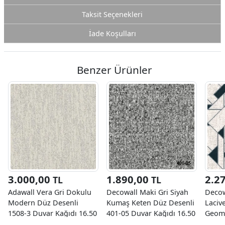
Taksit Seçenekleri
İade Koşulları
Benzer Ürünler
3.000,00
1.890,00
2.2
TL
TL
Adawall Vera Gri Dokulu
Decowall Maki Gri Siyah
Decow
Modern Düz Desenli
Kumaş Keten Düz Desenli
Laciv
1508-3 Duvar Kağıdı 16.50
401-05 Duvar Kağıdı 16.50
Geome
M²
M²
03 Du