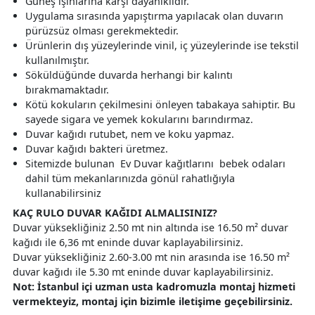
Güneş ışınlarına karşı dayanıklıdır.
Uygulama sırasında yapıştırma yapılacak olan duvarın
pürüzsüz olması gerekmektedir.
Ürünlerin dış yüzeylerinde vinil, iç yüzeylerinde ise tekstil
kullanılmıştır.
Söküldüğünde duvarda herhangi bir kalıntı
bırakmamaktadır.
Kötü kokuların çekilmesini önleyen tabakaya sahiptir. Bu
sayede sigara ve yemek kokularını barındırmaz.
Duvar kağıdı rutubet, nem ve koku yapmaz.
Duvar kağıdı bakteri üretmez.
Sitemizde bulunan Ev Duvar kağıtlarını bebek odaları
dahil tüm mekanlarınızda gönül rahatlığıyla
kullanabilirsiniz
KAÇ RULO DUVAR KAĞIDI ALMALISINIZ?
Duvar yüksekliğiniz 2.50 mt nin altında ise 16.50 m² duvar
kağıdı ile 6,36 mt eninde duvar kaplayabilirsiniz.
Duvar yüksekliğiniz 2.60-3.00 mt nin arasında ise 16.50 m²
duvar kağıdı ile 5.30 mt eninde duvar kaplayabilirsiniz.
Not: İstanbul içi uzman usta kadromuzla montaj hizmeti
vermekteyiz, montaj için bizimle iletişime geçebilirsiniz.