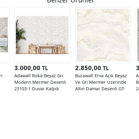
3.000,00
2.850,00
TL
TL
ri
Adawall Roka Beyaz Gri
Burawall Erva Açık Beyaz
A
Modern Mermer Desenli
Ve Gri Mermer Üzerinde
B
23103-1 Duvar Kağıdı
Altın Damar Desenli GT-
2
16.50 M²
10308 Duvar Kağıdı 16.50
1
M²