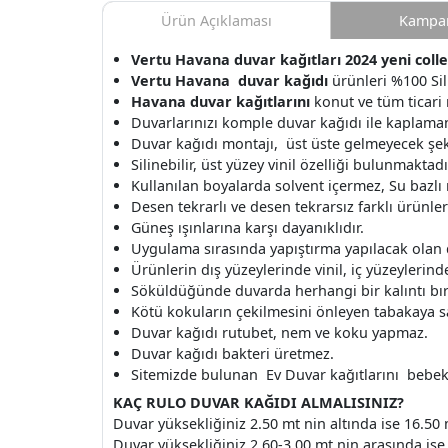
Ürün Açıklaması
Kampan
Vertu Havana duvar kağıtları 2024 yeni collec
Vertu Havana duvar kağıdı
ürünleri %100 Sili
Havana duvar kağıtlarını
konut ve tüm ticari 
Duvarlarınızı komple duvar kağıdı ile kaplamanı
Duvar kağıdı montajı, üst üste gelmeyecek şek
Silinebilir, üst yüzey vinil özelliği bulunmaktadı
Kullanılan boyalarda solvent içermez, Su bazlı
Desen tekrarlı ve desen tekrarsız farklı ürünle
Güneş ışınlarına karşı dayanıklıdır.
Uygulama sırasında yapıştırma yapılacak olan
Ürünlerin dış yüzeylerinde vinil, iç yüzeylerinde 
Söküldüğünde duvarda herhangi bir kalıntı b
Kötü kokuların çekilmesini önleyen tabakaya s
Duvar kağıdı rutubet, nem ve koku yapmaz.
Duvar kağıdı bakteri üretmez.
Sitemizde bulunan Ev Duvar kağıtlarını bebek o
KAÇ RULO DUVAR KAĞIDI ALMALISINIZ?
Duvar yüksekliğiniz 2.50 mt nin altında ise 16.50 
Duvar yüksekliğiniz 2.60-3.00 mt nin arasında ise 