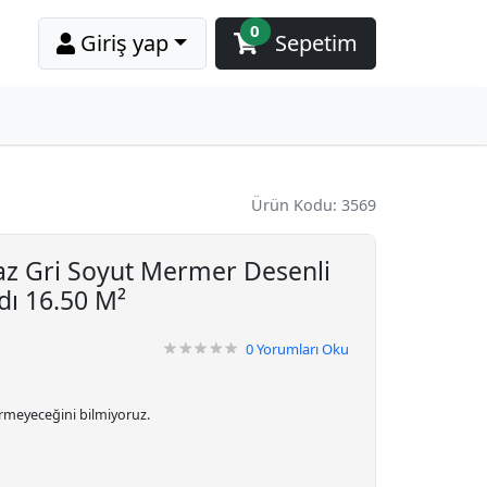
0
Giriş yap
Sepetim
Ürün Kodu: 3569
z Gri Soyut Mermer Desenli
dı 16.50 M²
0
Yorumları Oku
irmeyeceğini bilmiyoruz.