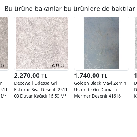
Bu ürüne bakanlar bu ürünlere de baktılar
2.270,00
1.740,00
TL
TL
on
Decowall Odessa Gri
Golden Black Mavi Zemin
D
2511-
Eskitme Sıva Desenli 2511-
Üstünde Gri Damarlı
D
 M²
03 Duvar Kağıdı 16.50 M²
Mermer Desenli 41616
K
Duvar Kağıdı 16.10 M²