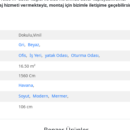
hizmeti vermekteyiz, montaj için bizimle iletişime geçebilirsin
Dokulu,Vinil
Gri
,
Beyaz
,
Ofis
,
İş Yeri
,
yatak Odası
,
Oturma Odası
,
16.50 m²
1560 Cm
Havana
,
Soyut
,
Modern
,
Mermer
,
106 cm
Benzer Ürünler