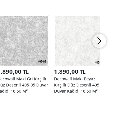
1.890,00
1.890,00
2.270
TL
TL
ecowall Maki Gri Kırçıllı
Decowall Maki Beyaz
Decowall
üz Desenli 405-05 Duvar
Kırçıllı Düz Desenli 405-06
Eskitme S
ağıdı 16.50 M²
Duvar Kağıdı 16.50 M²
01 Duvar 