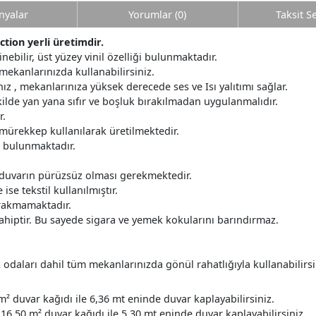
yalar
Yorumlar (0)
Taksit S
tion yerli üretimdir.
nebilir, üst yüzey vinil özelliği bulunmaktadır.
mekanlarınızda kullanabilirsiniz.
z , mekanlarınıza yüksek derecede ses ve Isı yalıtımı sağlar.
ilde yan yana sıfır ve boşluk bırakılmadan uygulanmalıdır.
r.
 mürekkep kullanılarak üretilmektedir.
r bulunmaktadır.
 duvarın pürüzsüz olması gerekmektedir.
ise tekstil kullanılmıştır.
ırakmamaktadır.
ahiptir. Bu sayede sigara ve yemek kokularını barındırmaz.
daları dahil tüm mekanlarınızda gönül rahatlığıyla kullanabilirsi
m² duvar kağıdı ile 6,36 mt eninde duvar kaplayabilirsiniz.
16.50 m² duvar kağıdı ile 5.30 mt eninde duvar kaplayabilirsiniz.