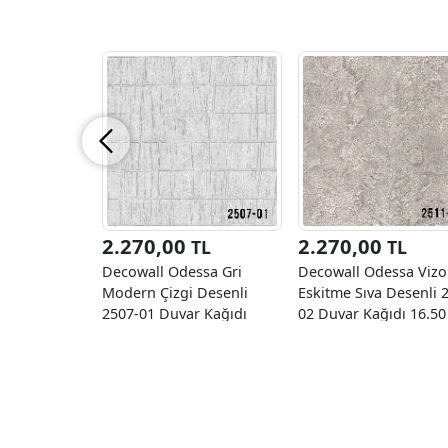
2.270,00
2.270,00
TL
TL
Decowall Odessa Gri
Decowall Odessa Viz
Modern Çizgi Desenli
Eskitme Sıva Desenli 
2507-01 Duvar Kağıdı
02 Duvar Kağıdı 16.50
16,50 M²