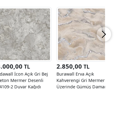
3.000,00
2.850,00
3.000
TL
TL
dawall İcon Açık Gri Bej
Burawall Erva Açık
Adawall R
eton Mermer Desenli
Kahverengi Gri Mermer
Modern M
4109-2 Duvar Kağıdı
Üzerinde Gümüş Damar
23101-5 D
6.50 M²
Desenli GT-10311 Duvar
16.50 M²
Kağıdı 16.50 M²