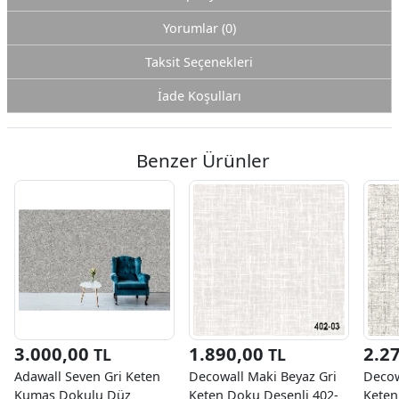
Yorumlar (0)
Taksit Seçenekleri
İade Koşulları
Benzer Ürünler
3.000,00
1.890,00
2.2
TL
TL
Adawall Seven Gri Keten
Decowall Maki Beyaz Gri
Decow
Kumaş Dokulu Düz
Keten Doku Desenli 402-
Keten