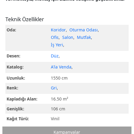
Teknik Özellikler
Oda:
Koridor
,
Oturma Odası
,
Ofis
,
Salon
,
Mutfak
,
İş Yeri
,
Desen:
Düz
,
Katalog:
A'la Venda
,
Uzunluk:
1550 cm
Renk:
Gri
,
Kapladığı Alan:
16.50 m²
Genişlik:
106 cm
Kağıt Türü:
Vinil
Kampanyalar