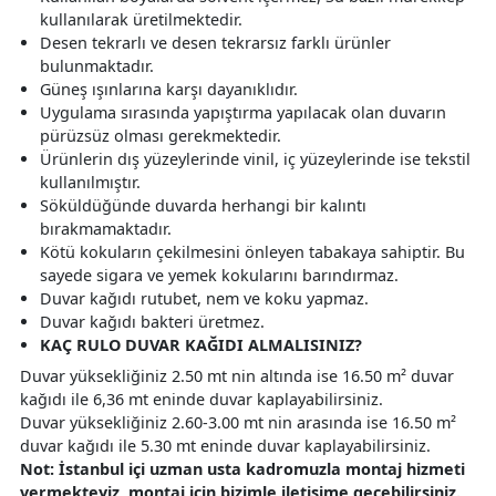
kullanılarak üretilmektedir.
Desen tekrarlı ve desen tekrarsız farklı ürünler
bulunmaktadır.
Güneş ışınlarına karşı dayanıklıdır.
Uygulama sırasında yapıştırma yapılacak olan duvarın
pürüzsüz olması gerekmektedir.
Ürünlerin dış yüzeylerinde vinil, iç yüzeylerinde ise tekstil
kullanılmıştır.
Söküldüğünde duvarda herhangi bir kalıntı
bırakmamaktadır.
Kötü kokuların çekilmesini önleyen tabakaya sahiptir. Bu
sayede sigara ve yemek kokularını barındırmaz.
Duvar kağıdı rutubet, nem ve koku yapmaz.
Duvar kağıdı bakteri üretmez.
KAÇ RULO DUVAR KAĞIDI ALMALISINIZ?
Duvar yüksekliğiniz 2.50 mt nin altında ise 16.50 m² duvar
kağıdı ile 6,36 mt eninde duvar kaplayabilirsiniz.
Duvar yüksekliğiniz 2.60-3.00 mt nin arasında ise 16.50 m²
duvar kağıdı ile 5.30 mt eninde duvar kaplayabilirsiniz.
Not: İstanbul içi uzman usta kadromuzla montaj hizmeti
vermekteyiz, montaj için bizimle iletişime geçebilirsiniz.