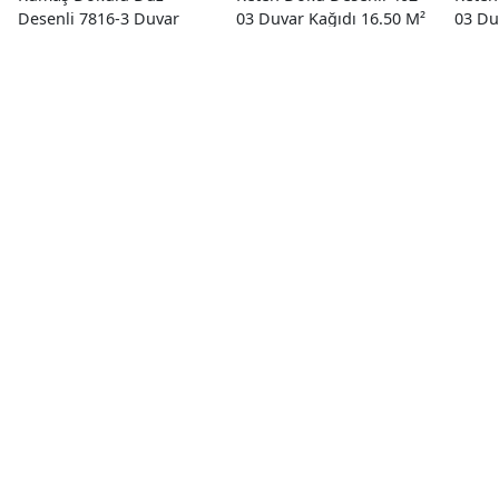
Desenli 7816-3 Duvar
03 Duvar Kağıdı 16.50 M²
03 Du
Kağıdı 16.50 M²