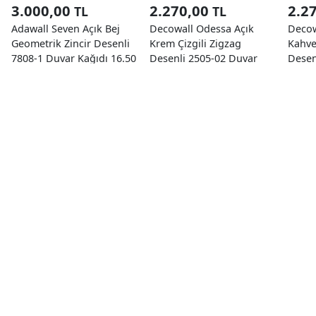
3.000,00
2.270,00
2.2
TL
TL
Adawall Seven Açık Bej
Decowall Odessa Açık
Decow
Geometrik Zincir Desenli
Krem Çizgili Zigzag
Kahve
7808-1 Duvar Kağıdı 16.50
Desenli 2505-02 Duvar
Desen
M²
Kağıdı 16,50 M²
Kağıd