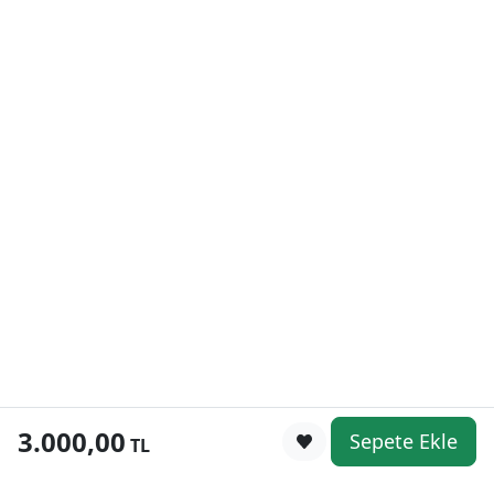
3.000,00
Sepete Ekle
0
TL
Kategoriler
WhatsApp
Keşfet
Sepetim