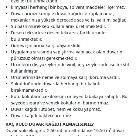
özelliği bulunmaktadır.
kimyasal herhangi bir boya, solvent maddeleri içermez.
Duvarlarınızı komple duvar kağıdı ile kaplamanız ,
mekanlarınıza yüksek derecede ses ve Isı yalıtımı sağlar.
Su bazlı mürekkep kullanılarak üretilmektedir.
Desen tekrarlı ve desen tekrarsız farklı ürünler
bulunmaktadır.
Güneş ışınlarına karşı dayanıklıdır.
Uygulama sırasında yapıştırma yapılacak olan duvarın
pürüzsüz olması gerekmektedir.
Ürünlerin dış yüzeylerinde vinil, iç yüzeylerinde ise tekstil
kullanılmıştır.
Ürünlerimizde neme ve solmaya karşı koruma vardır.
Söküldüğünde duvarda herhangi bir kalıntı
bırakmamaktadır.
Kötü kokuların çekilmesini önleyen tabakaya sahiptir. Bu
sayede sigara ve yemek kokularını barındırmaz.
Duvar kağıdı rutubet, nem ve koku yapmaz.
Duvar kağıdı bakteri üretmez.
KAÇ RULO DUVAR KAĞIDI ALMALISINIZ?
Duvar yüksekliğiniz 2.50 mt nin altında ise 16.50 m² duvar