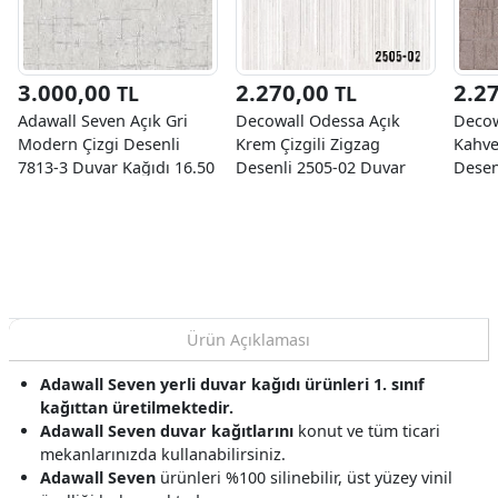
3.000,00
2.270,00
2.2
TL
TL
Adawall Seven Açık Gri
Decowall Odessa Açık
Decow
Modern Çizgi Desenli
Krem Çizgili Zigzag
Kahve
7813-3 Duvar Kağıdı 16.50
Desenli 2505-02 Duvar
Desen
M²
Kağıdı 16,50 M²
Kağıd
Ürün Açıklaması
Adawall Seven yerli duvar kağıdı ürünleri 1. sınıf
kağıttan üretilmektedir.
Adawall Seven duvar kağıtlarını
konut ve tüm ticari
mekanlarınızda kullanabilirsiniz.
Adawall Seven
ürünleri %100 silinebilir, üst yüzey vinil