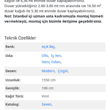
kağıdı ile 6,36 mt eninde duvar kaplayabilirsiniz.
Duvar yüksekliğiniz 2.60-3.00 mt nin arasında ise 16.50 m²
duvar kağıdı ile 5.30 mt eninde duvar kaplayabilirsiniz.
Not: İstanbul içi uzman usta kadromuzla montaj hizmeti
vermekteyiz, montaj için bizimle iletişime geçebilirsiniz.
Teknik Özellikler
Renk:
Açık Bej
,
Oda:
Ofis
,
İş Yeri
,
Genç Odası
,
Desen:
Modern
,
Çizgili
,
Uzunluk:
1550 cm
Genişlik:
106 cm
Kağıt Türü:
Vinil
Katalog:
Seven
,