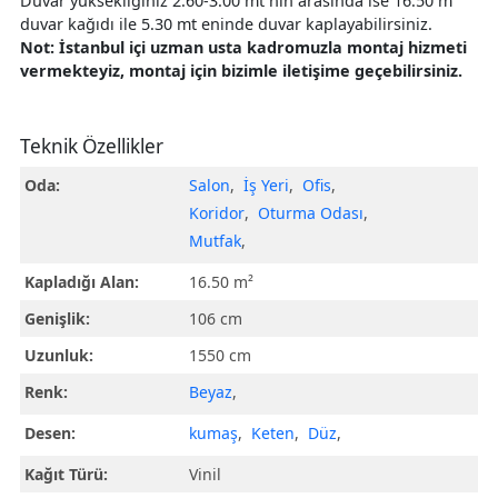
Duvar yüksekliğiniz 2.60-3.00 mt nin arasında ise 16.50 m²
duvar kağıdı ile 5.30 mt eninde duvar kaplayabilirsiniz.
Not: İstanbul içi uzman usta kadromuzla montaj hizmeti
vermekteyiz, montaj için bizimle iletişime geçebilirsiniz.
Teknik Özellikler
Oda:
Salon
,
İş Yeri
,
Ofis
,
Koridor
,
Oturma Odası
,
Mutfak
,
Kapladığı Alan:
16.50 m²
Genişlik:
106 cm
Uzunluk:
1550 cm
Renk:
Beyaz
,
Desen:
kumaş
,
Keten
,
Düz
,
Kağıt Türü:
Vinil