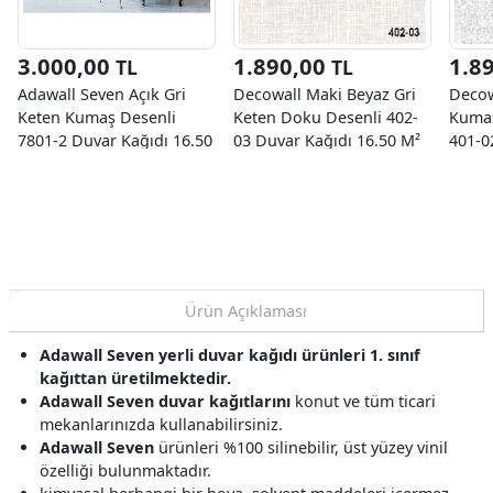
3.000,00
1.890,00
1.8
TL
TL
Adawall Seven Açık Gri
Decowall Maki Beyaz Gri
Decow
Keten Kumaş Desenli
Keten Doku Desenli 402-
Kumaş
7801-2 Duvar Kağıdı 16.50
03 Duvar Kağıdı 16.50 M²
401-0
M²
M²
Ürün Açıklaması
Adawall Seven yerli duvar kağıdı ürünleri 1. sınıf
kağıttan üretilmektedir.
Adawall Seven duvar kağıtlarını
konut ve tüm ticari
mekanlarınızda kullanabilirsiniz.
Adawall Seven
ürünleri %100 silinebilir, üst yüzey vinil
özelliği bulunmaktadır.