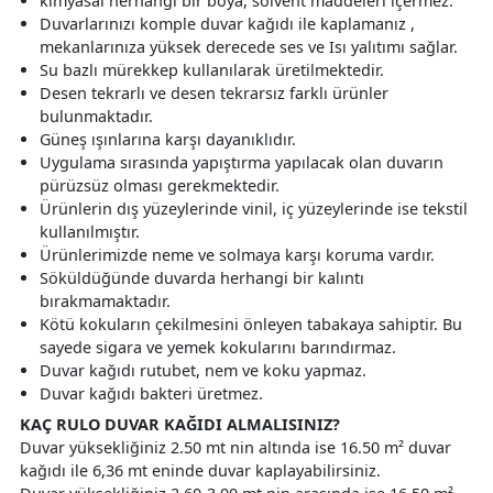
kimyasal herhangi bir boya, solvent maddeleri içermez.
Duvarlarınızı komple duvar kağıdı ile kaplamanız ,
mekanlarınıza yüksek derecede ses ve Isı yalıtımı sağlar.
Su bazlı mürekkep kullanılarak üretilmektedir.
Desen tekrarlı ve desen tekrarsız farklı ürünler
bulunmaktadır.
Güneş ışınlarına karşı dayanıklıdır.
Uygulama sırasında yapıştırma yapılacak olan duvarın
pürüzsüz olması gerekmektedir.
Ürünlerin dış yüzeylerinde vinil, iç yüzeylerinde ise tekstil
kullanılmıştır.
Ürünlerimizde neme ve solmaya karşı koruma vardır.
Söküldüğünde duvarda herhangi bir kalıntı
bırakmamaktadır.
Kötü kokuların çekilmesini önleyen tabakaya sahiptir. Bu
sayede sigara ve yemek kokularını barındırmaz.
Duvar kağıdı rutubet, nem ve koku yapmaz.
Duvar kağıdı bakteri üretmez.
KAÇ RULO DUVAR KAĞIDI ALMALISINIZ?
Duvar yüksekliğiniz 2.50 mt nin altında ise 16.50 m² duvar
kağıdı ile 6,36 mt eninde duvar kaplayabilirsiniz.