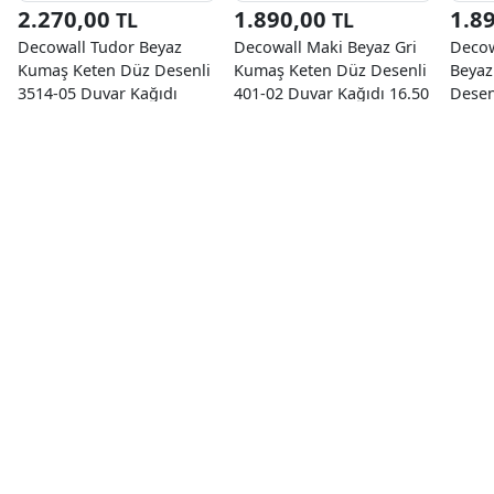
2.270,00
1.890,00
1.8
TL
TL
Decowall Tudor Beyaz
Decowall Maki Beyaz Gri
Decow
Kumaş Keten Düz Desenli
Kumaş Keten Düz Desenli
Beyaz
3514-05 Duvar Kağıdı
401-02 Duvar Kağıdı 16.50
Desen
16.50 M²
M²
Kağıd