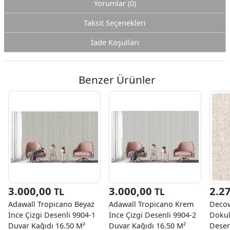
Yorumlar (0)
Taksit Seçenekleri
İade Koşulları
Benzer Ürünler
3.000,00
3.000,00
2.2
TL
TL
Adawall Tropicano Beyaz
Adawall Tropicano Krem
Decow
İnce Çizgi Desenli 9904-1
İnce Çizgi Desenli 9904-2
Dokul
Duvar Kağıdı 16.50 M²
Duvar Kağıdı 16.50 M²
Desen