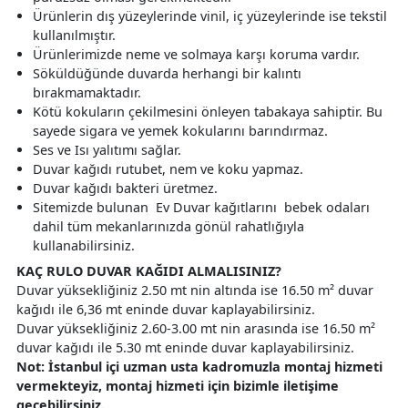
Ürünlerin dış yüzeylerinde vinil, iç yüzeylerinde ise tekstil
kullanılmıştır.
Ürünlerimizde neme ve solmaya karşı koruma vardır.
Söküldüğünde duvarda herhangi bir kalıntı
bırakmamaktadır.
Kötü kokuların çekilmesini önleyen tabakaya sahiptir. Bu
sayede sigara ve yemek kokularını barındırmaz.
Ses ve Isı yalıtımı sağlar.
Duvar kağıdı rutubet, nem ve koku yapmaz.
Duvar kağıdı bakteri üretmez.
Sitemizde bulunan Ev Duvar kağıtlarını bebek odaları
dahil tüm mekanlarınızda gönül rahatlığıyla
kullanabilirsiniz.
KAÇ RULO DUVAR KAĞIDI ALMALISINIZ?
Duvar yüksekliğiniz 2.50 mt nin altında ise 16.50 m² duvar
kağıdı ile 6,36 mt eninde duvar kaplayabilirsiniz.
Duvar yüksekliğiniz 2.60-3.00 mt nin arasında ise 16.50 m²
duvar kağıdı ile 5.30 mt eninde duvar kaplayabilirsiniz.
Not: İstanbul içi uzman usta kadromuzla montaj hizmeti
vermekteyiz, montaj hizmeti için bizimle iletişime
geçebilirsiniz.