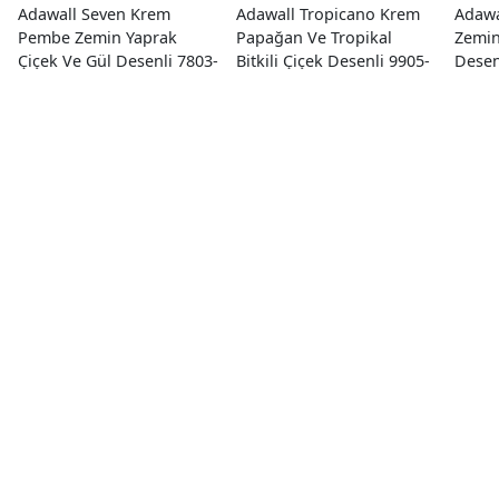
Adawall Seven Krem
Adawall Tropicano Krem
Adawa
Pembe Zemin Yaprak
Papağan Ve Tropikal
Zemin
Çiçek Ve Gül Desenli 7803-
Bitkili Çiçek Desenli 9905-
Desen
1 Duvar Kağıdı 16.50 M²
2 Duvar Kağıdı 16.50 M²
Kağıd