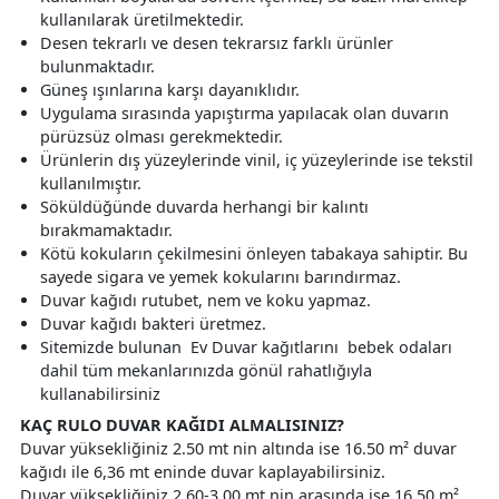
kullanılarak üretilmektedir.
Desen tekrarlı ve desen tekrarsız farklı ürünler
bulunmaktadır.
Güneş ışınlarına karşı dayanıklıdır.
Uygulama sırasında yapıştırma yapılacak olan duvarın
pürüzsüz olması gerekmektedir.
Ürünlerin dış yüzeylerinde vinil, iç yüzeylerinde ise tekstil
kullanılmıştır.
Söküldüğünde duvarda herhangi bir kalıntı
bırakmamaktadır.
Kötü kokuların çekilmesini önleyen tabakaya sahiptir. Bu
sayede sigara ve yemek kokularını barındırmaz.
Duvar kağıdı rutubet, nem ve koku yapmaz.
Duvar kağıdı bakteri üretmez.
Sitemizde bulunan Ev Duvar kağıtlarını bebek odaları
dahil tüm mekanlarınızda gönül rahatlığıyla
kullanabilirsiniz
KAÇ RULO DUVAR KAĞIDI ALMALISINIZ?
Duvar yüksekliğiniz 2.50 mt nin altında ise 16.50 m² duvar
kağıdı ile 6,36 mt eninde duvar kaplayabilirsiniz.
Duvar yüksekliğiniz 2.60-3.00 mt nin arasında ise 16.50 m²