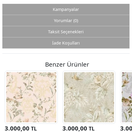
Kampanyalar
Yorumlar (0)
Taksit Seçenekleri
İade Koşulları
Benzer Ürünler
3.000,00
3.000,00
3.0
TL
TL