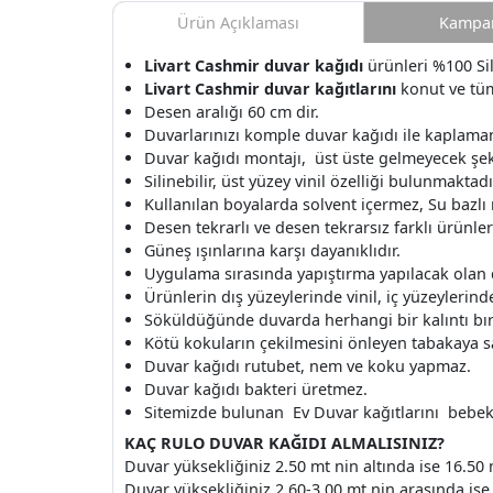
Ürün Açıklaması
Kampan
Livart Cashmir duvar kağıdı
ürünleri %100 Sili
Livart Cashmir duvar kağıtlarını
konut ve tüm
Desen aralığı 60 cm dir.
Duvarlarınızı komple duvar kağıdı ile kaplamanı
Duvar kağıdı montajı, üst üste gelmeyecek şek
Silinebilir, üst yüzey vinil özelliği bulunmaktadı
Kullanılan boyalarda solvent içermez, Su bazlı
Desen tekrarlı ve desen tekrarsız farklı ürünle
Güneş ışınlarına karşı dayanıklıdır.
Uygulama sırasında yapıştırma yapılacak olan
Ürünlerin dış yüzeylerinde vinil, iç yüzeylerinde 
Söküldüğünde duvarda herhangi bir kalıntı b
Kötü kokuların çekilmesini önleyen tabakaya s
Duvar kağıdı rutubet, nem ve koku yapmaz.
Duvar kağıdı bakteri üretmez.
Sitemizde bulunan Ev Duvar kağıtlarını bebek o
KAÇ RULO DUVAR KAĞIDI ALMALISINIZ?
Duvar yüksekliğiniz 2.50 mt nin altında ise 16.50 
Duvar yüksekliğiniz 2.60-3.00 mt nin arasında ise 