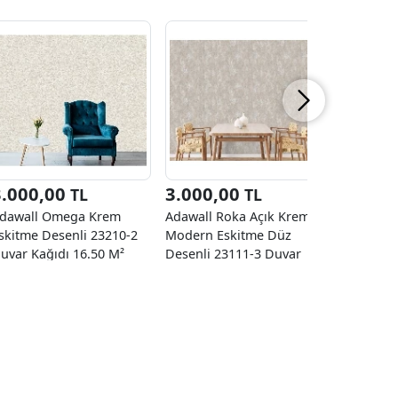
3.000,00
3.000,00
3.000
TL
TL
dawall Omega Krem
Adawall Roka Açık Krem
Adawall 
skitme Desenli 23210-2
Modern Eskitme Düz
Modern E
uvar Kağıdı 16.50 M²
Desenli 23111-3 Duvar
Desenli 2
Kağıdı 16.50 M²
Kağıdı 16