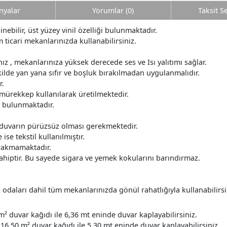
yalar
Yorumlar (0)
Taksit S
nebilir, üst yüzey vinil özelliği bulunmaktadır.
 ticari mekanlarınızda kullanabilirsiniz.
z , mekanlarınıza yüksek derecede ses ve Isı yalıtımı sağlar.
ilde yan yana sıfır ve boşluk bırakılmadan uygulanmalıdır.
r.
 mürekkep kullanılarak üretilmektedir.
r bulunmaktadır.
 duvarın pürüzsüz olması gerekmektedir.
ise tekstil kullanılmıştır.
ırakmamaktadır.
ahiptir. Bu sayede sigara ve yemek kokularını barındırmaz.
daları dahil tüm mekanlarınızda gönül rahatlığıyla kullanabilirsi
m² duvar kağıdı ile 6,36 mt eninde duvar kaplayabilirsiniz.
16.50 m² duvar kağıdı ile 5.30 mt eninde duvar kaplayabilirsiniz.