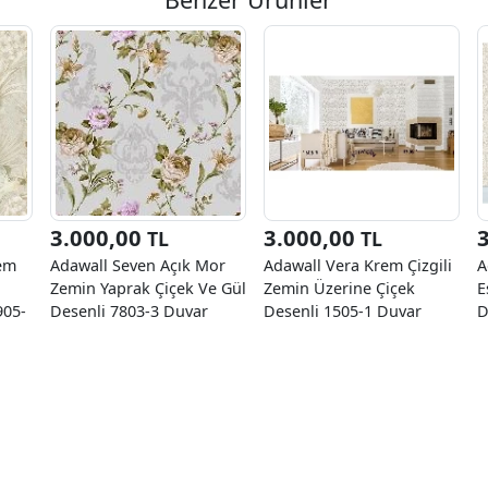
3.000,00
3.000,00
TL
TL
em
Adawall Seven Açık Mor
Adawall Vera Krem Çizgili
A
Zemin Yaprak Çiçek Ve Gül
Zemin Üzerine Çiçek
E
905-
Desenli 7803-3 Duvar
Desenli 1505-1 Duvar
D
M²
Kağıdı 16.50 M²
Kağıdı 16.50 M²