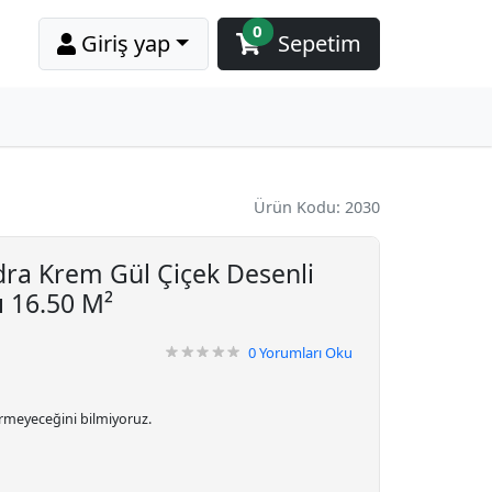
0
Giriş yap
Sepetim
Ürün Kodu: 2030
dra Krem Gül Çiçek Desenli
ı 16.50 M²
0
Yorumları Oku
irmeyeceğini bilmiyoruz.