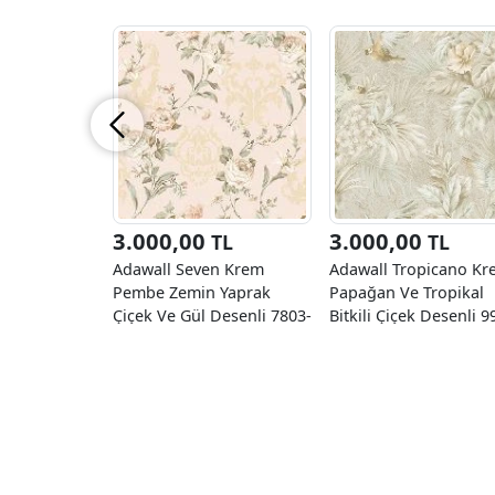
3.000,00
3.000,00
TL
TL
Adawall Seven Krem
Adawall Tropicano Kr
Pembe Zemin Yaprak
Papağan Ve Tropikal
Çiçek Ve Gül Desenli 7803-
Bitkili Çiçek Desenli 9
1 Duvar Kağıdı 16.50 M²
2 Duvar Kağıdı 16.50 