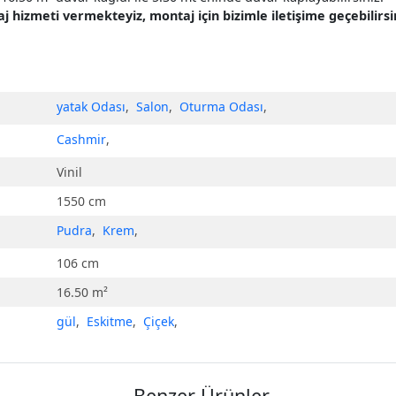
hizmeti vermekteyiz, montaj için bizimle iletişime geçebilirsin
yatak Odası
,
Salon
,
Oturma Odası
,
Cashmir
,
Vinil
1550 cm
Pudra
,
Krem
,
106 cm
16.50 m²
gül
,
Eskitme
,
Çiçek
,
Benzer Ürünler