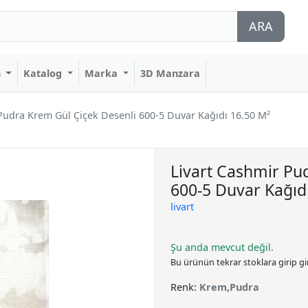
ARA
n
Katalog
Marka
3D Manzara
Pudra Krem Gül Çiçek Desenli 600-5 Duvar Kağıdı 16.50 M²
Livart Cashmir Pu
600-5 Duvar Kağıd
livart
Şu anda mevcut değil.
Bu ürünün tekrar stoklara girip g
Renk:
Krem,Pudra