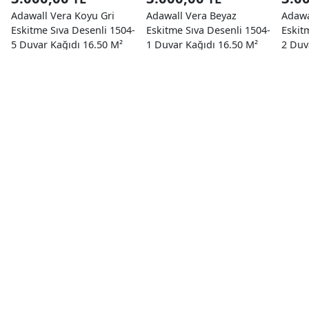
Adawall Vera Koyu Gri
Adawall Vera Beyaz
Adawa
Eskitme Sıva Desenli 1504-
Eskitme Sıva Desenli 1504-
Eskit
5 Duvar Kağıdı 16.50 M²
1 Duvar Kağıdı 16.50 M²
2 Duv