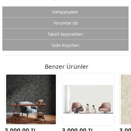
Kampanyalar
Yorumlar (0)
Taksit Seçenekleri
İade Koşulları
Benzer Ürünler
3.000,00
3.000,00
3.0
TL
TL