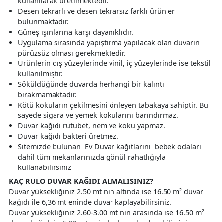
kullanılarak üretilmektedir.
Desen tekrarlı ve desen tekrarsız farklı ürünler
bulunmaktadır.
Güneş ışınlarına karşı dayanıklıdır.
Uygulama sırasında yapıştırma yapılacak olan duvarın
pürüzsüz olması gerekmektedir.
Ürünlerin dış yüzeylerinde vinil, iç yüzeylerinde ise tekstil
kullanılmıştır.
Söküldüğünde duvarda herhangi bir kalıntı
bırakmamaktadır.
Kötü kokuların çekilmesini önleyen tabakaya sahiptir. Bu
sayede sigara ve yemek kokularını barındırmaz.
Duvar kağıdı rutubet, nem ve koku yapmaz.
Duvar kağıdı bakteri üretmez.
Sitemizde bulunan Ev Duvar kağıtlarını bebek odaları
dahil tüm mekanlarınızda gönül rahatlığıyla
kullanabilirsiniz
KAÇ RULO DUVAR KAĞIDI ALMALISINIZ?
Duvar yüksekliğiniz 2.50 mt nin altında ise 16.50 m² duvar
kağıdı ile 6,36 mt eninde duvar kaplayabilirsiniz.
Duvar yüksekliğiniz 2.60-3.00 mt nin arasında ise 16.50 m²