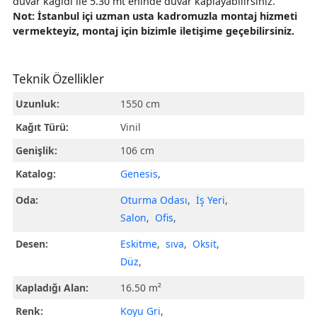
duvar kağıdı ile 5.30 mt eninde duvar kaplayabilirsiniz.
Not: İstanbul içi uzman usta kadromuzla montaj hizmeti
vermekteyiz, montaj için bizimle iletişime geçebilirsiniz.
Teknik Özellikler
Uzunluk:
1550 cm
Kağıt Türü:
Vinil
Genişlik:
106 cm
Katalog:
Genesis
,
Oda:
Oturma Odası
,
İş Yeri
,
Salon
,
Ofis
,
Desen:
Eskitme
,
sıva
,
Oksit
,
Düz
,
Kapladığı Alan:
16.50 m²
Renk:
Koyu Gri
,