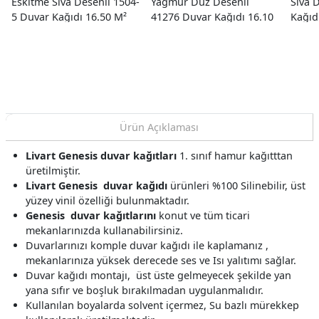
Eskitme Sıva Desenli 1504-
Yağmur Düz Desenli
Sıva 
5 Duvar Kağıdı 16.50 M²
41276 Duvar Kağıdı 16.10
Kağıd
M²
Ürün Açıklaması
Livart Genesis
duvar kağıtları
1. sınıf hamur kağıtttan
üretilmiştir.
Livart Genesis
duvar kağıdı
ürünleri %100 Silinebilir, üst
yüzey vinil özelliği bulunmaktadır.
Genesis
duvar kağıtlarını
konut ve tüm ticari
mekanlarınızda kullanabilirsiniz.
Duvarlarınızı komple duvar kağıdı ile kaplamanız ,
mekanlarınıza yüksek derecede ses ve Isı yalıtımı sağlar.
Duvar kağıdı montajı, üst üste gelmeyecek şekilde yan
yana sıfır ve boşluk bırakılmadan uygulanmalıdır.
Kullanılan boyalarda solvent içermez, Su bazlı mürekkep