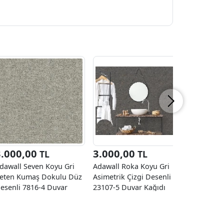
3.000,00
3.000,00
2.270
TL
TL
dawall Seven Koyu Gri
Adawall Roka Koyu Gri
Decowall 
eten Kumaş Dokulu Düz
Asimetrik Çizgi Desenli
Beyaz Gol
esenli 7816-4 Duvar
23107-5 Duvar Kağıdı
Desenli 2
ağıdı 16.50 M²
16.50 M²
Kağıdı 16