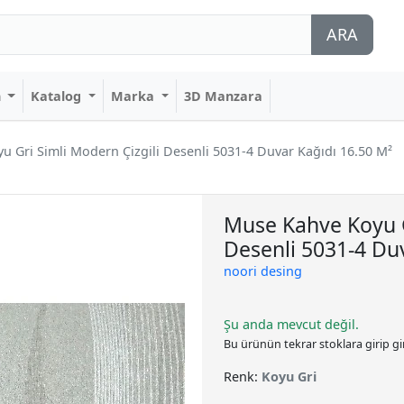
ARA
n
Katalog
Marka
3D Manzara
 Gri Simli Modern Çizgili Desenli 5031-4 Duvar Kağıdı 16.50 M²
Muse Kahve Koyu G
Desenli 5031-4 Du
noori desing
Şu anda mevcut değil.
Bu ürünün tekrar stoklara girip g
Renk:
Koyu Gri