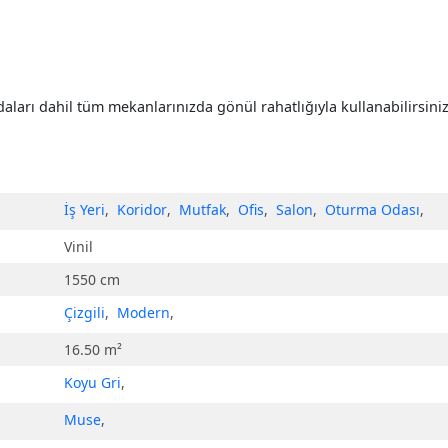
ları dahil tüm mekanlarınızda gönül rahatlığıyla kullanabilirsini
İş Yeri
,
Koridor
,
Mutfak
,
Ofis
,
Salon
,
Oturma Odası
,
Vinil
1550 cm
Çizgili
,
Modern
,
16.50 m²
Koyu Gri
,
Muse
,