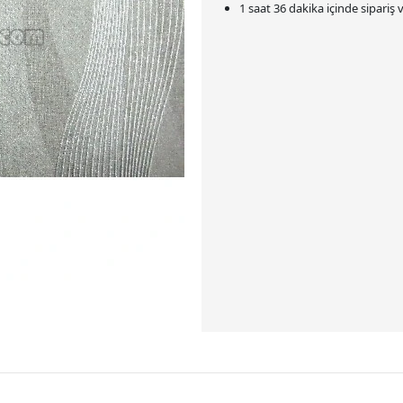
1 saat 36 dakika
içinde sipariş