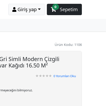
0
Giriş yap
Sepetim
Ürün Kodu: 1106
ri Simli Modern Çizgili
var Kağıdı 16.50 M²
0
Yorumları Oku
irmeyeceğini bilmiyoruz.