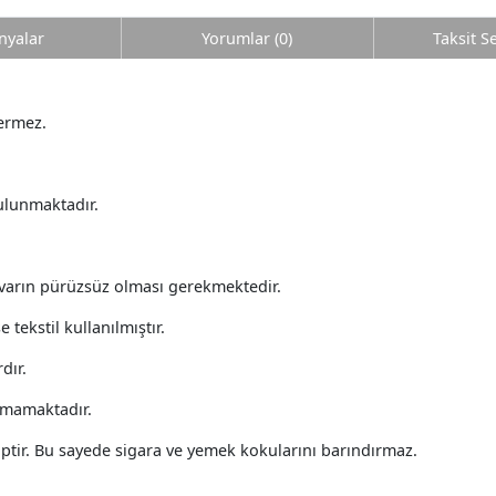
yalar
Yorumlar (0)
Taksit S
çermez.
bulunmaktadır.
varın pürüzsüz olması gerekmektedir.
 tekstil kullanılmıştır.
dır.
kmamaktadır.
ptir. Bu sayede sigara ve yemek kokularını barındırmaz.