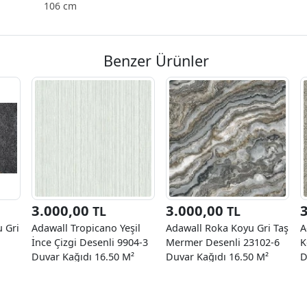
106 cm
Benzer Ürünler
3.000,00
3.000,00
TL
TL
 Gri
Adawall Tropicano Yeşil
Adawall Roka Koyu Gri Taş
A
İnce Çizgi Desenli 9904-3
Mermer Desenli 23102-6
K
Duvar Kağıdı 16.50 M²
Duvar Kağıdı 16.50 M²
D
K