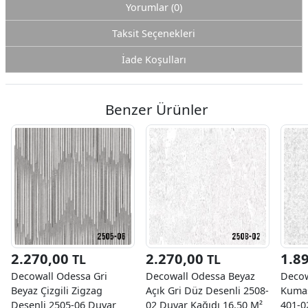
Yorumlar (0)
Taksit Seçenekleri
İade Koşulları
Benzer Ürünler
2.270,00
2.270,00
1.8
TL
TL
Decowall Odessa Gri
Decowall Odessa Beyaz
Decow
Beyaz Çizgili Zigzag
Açık Gri Düz Desenli 2508-
Kumaş
Desenli 2505-06 Duvar
02 Duvar Kağıdı 16.50 M²
401-0