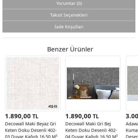
Yorumlar (0)
Taksit Seçenekleri
İade Koşulları
Benzer Ürünler
1.890,00
1.890,00
3.0
TL
TL
Decowall Maki Beyaz Gri
Decowall Maki Gri Bej
Adawa
Keten Doku Desenli 402-
Keten Doku Desenli 402-
Kuma
03 Duvar Kağıdı 16.50 M²
04 Duvar Kağıdı 16.50 M²
Desen