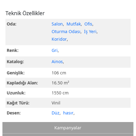
Teknik Özellikler
Oda:
Salon
,
Mutfak
,
Ofis
,
Oturma Odası
,
İş Yeri
,
Koridor
,
Renk:
Gri
,
Katalog:
Ainos
,
Genişlik:
106 cm
Kapladığı Alan:
16.50 m²
Uzunluk:
1550 cm
Kağıt Türü:
Vinil
Desen:
Düz
,
hasır
,
Kampanyalar