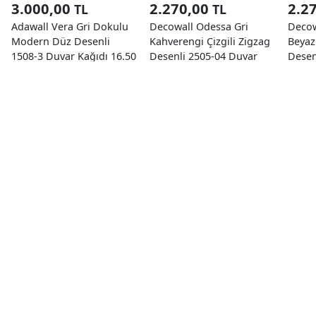
3.000,00
2.270,00
2.2
TL
TL
Adawall Vera Gri Dokulu
Decowall Odessa Gri
Decow
Modern Düz Desenli
Kahverengi Çizgili Zigzag
Beyaz 
1508-3 Duvar Kağıdı 16.50
Desenli 2505-04 Duvar
Desen
M²
Kağıdı 16,50 M²
Kağıd