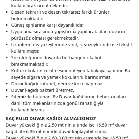
kullanılarak üretilmektedir.
Desen tekrarlı ve desen tekrarsız farklı ürünler
bulunmaktadır.
Güneş ışınlarına karşı dayanıklıdır.
Uygulama sırasında yapıştırma yapılacak olan duvarın
pürüzsüz olması gerekmektedir.
Ürünlerin dış yüzeylerinde vinil, iç yüzeylerinde ise tekstil
kullanılmıştır.
Söküldüğünde duvarda herhangi bir kalıntı
bırakmamaktadır.
Kötü kokuların çekilmesini önleyen tabakaya sahiptir. Bu
sayede sigara ve yemek kokularını barındırmaz.
Duvar kağıdı rutubet, nem ve koku yapmaz.
Duvar kağıdı bakteri üretmez.
Sitemizde bulunan Ev Duvar kağıtlarını bebek odaları
dahil tüm mekanlarınızda gönül rahatlığıyla
kullanabilirsiniz
KAÇ RULO DUVAR KAĞIDI ALMALISINIZ?
Duvar yüksekliğiniz 2.50 mt nin altında ise 16.50 m² duvar
kağıdı ile 6,36 mt eninde duvar kaplayabilirsiniz.
Duvar yüksekliğiniz 2.60-3.00 mt nin arasında ise 16.50 m²