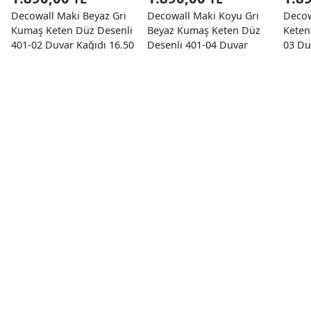
Decowall Maki Beyaz Gri
Decowall Maki Koyu Gri
Decow
Kumaş Keten Düz Desenli
Beyaz Kumaş Keten Düz
Keten
401-02 Duvar Kağıdı 16.50
Desenli 401-04 Duvar
03 Du
M²
Kağıdı 16.50 M²