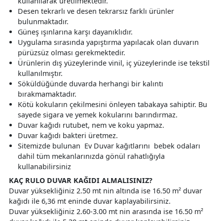
kullanılarak üretilmektedir.
Desen tekrarlı ve desen tekrarsız farklı ürünler
bulunmaktadır.
Güneş ışınlarına karşı dayanıklıdır.
Uygulama sırasında yapıştırma yapılacak olan duvarın
pürüzsüz olması gerekmektedir.
Ürünlerin dış yüzeylerinde vinil, iç yüzeylerinde ise tekstil
kullanılmıştır.
Söküldüğünde duvarda herhangi bir kalıntı
bırakmamaktadır.
Kötü kokuların çekilmesini önleyen tabakaya sahiptir. Bu
sayede sigara ve yemek kokularını barındırmaz.
Duvar kağıdı rutubet, nem ve koku yapmaz.
Duvar kağıdı bakteri üretmez.
Sitemizde bulunan Ev Duvar kağıtlarını bebek odaları
dahil tüm mekanlarınızda gönül rahatlığıyla
kullanabilirsiniz
KAÇ RULO DUVAR KAĞIDI ALMALISINIZ?
Duvar yüksekliğiniz 2.50 mt nin altında ise 16.50 m² duvar
kağıdı ile 6,36 mt eninde duvar kaplayabilirsiniz.
Duvar yüksekliğiniz 2.60-3.00 mt nin arasında ise 16.50 m²