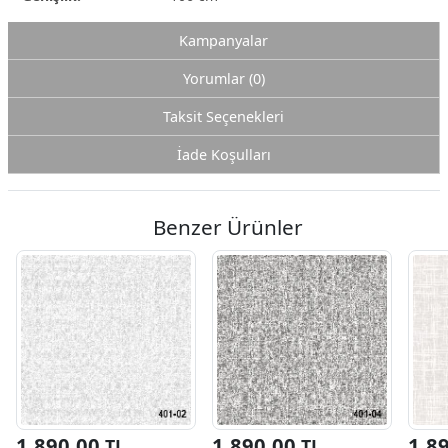
Kampanyalar
Yorumlar (0)
Taksit Seçenekleri
İade Koşulları
Benzer Ürünler
1.890,00
1.890,00
1.8
TL
TL