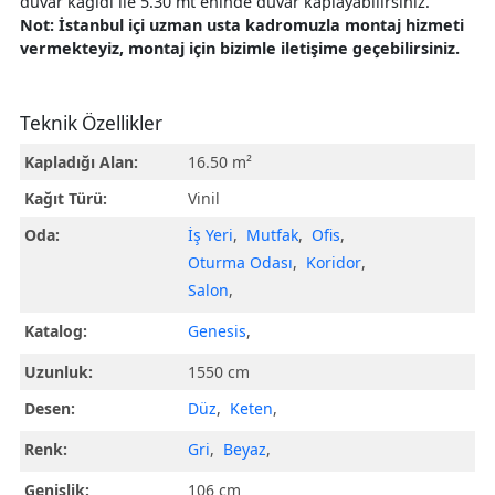
duvar kağıdı ile 5.30 mt eninde duvar kaplayabilirsiniz.
Not: İstanbul içi uzman usta kadromuzla montaj hizmeti
vermekteyiz, montaj için bizimle iletişime geçebilirsiniz.
Teknik Özellikler
Kapladığı Alan:
16.50 m²
Kağıt Türü:
Vinil
Oda:
İş Yeri
,
Mutfak
,
Ofis
,
Oturma Odası
,
Koridor
,
Salon
,
Katalog:
Genesis
,
Uzunluk:
1550 cm
Desen:
Düz
,
Keten
,
Renk:
Gri
,
Beyaz
,
Genişlik:
106 cm