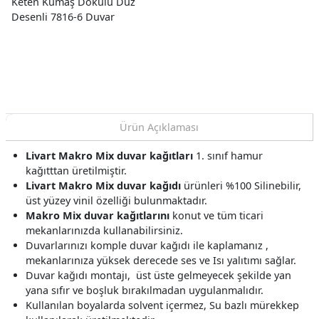
Keten Kumaş Dokulu Düz
Desenli 7816-6 Duvar
Kağıdı 16.50 M²
Ürün Açıklaması
Livart Makro Mix
duvar kağıtları
1. sınıf hamur
kağıtttan üretilmiştir.
Livart Makro Mix
duvar kağıdı
ürünleri %100 Silinebilir,
üst yüzey vinil özelliği bulunmaktadır.
Makro Mix duvar kağıtlarını
konut ve tüm ticari
mekanlarınızda kullanabilirsiniz.
Duvarlarınızı komple duvar kağıdı ile kaplamanız ,
mekanlarınıza yüksek derecede ses ve Isı yalıtımı sağlar.
Duvar kağıdı montajı, üst üste gelmeyecek şekilde yan
yana sıfır ve boşluk bırakılmadan uygulanmalıdır.
Kullanılan boyalarda solvent içermez, Su bazlı mürekkep