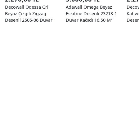
Decowall Odessa Gri
Adawall Omega Beyaz
Decow
Beyaz Çizgili Zigzag
Eskitme Desenli 23213-1
Kahve
Desenli 2505-06 Duvar
Duvar Kağıdı 16.50 M²
Desen
Kağıdı 16,50 M²
Kağıd