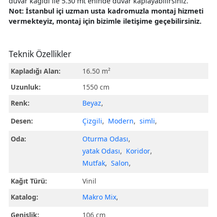
duvar kağıdı ile 5.30 mt eninde duvar kaplayabilirsiniz.
Not: İstanbul içi uzman usta kadromuzla montaj hizmeti
vermekteyiz, montaj için bizimle iletişime geçebilirsiniz.
Teknik Özellikler
Kapladığı Alan:
16.50 m²
Uzunluk:
1550 cm
Renk:
Beyaz
,
Desen:
Çizgili
,
Modern
,
simli
,
Oda:
Oturma Odası
,
yatak Odası
,
Koridor
,
Mutfak
,
Salon
,
Kağıt Türü:
Vinil
Katalog:
Makro Mix
,
Genişlik:
106 cm