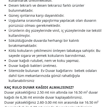
kullanılarak üretilmektedir.
Desen tekrarlı ve desen tekrarsız farklı ürünler
bulunmaktadır.
Güneş ışınlarına karşı dayanıklıdır.
Uygulama sırasında yapıştırma yapılacak olan duvarın
pürüzsüz olması gerekmektedir.
Ürünlerin dış yüzeylerinde vinil, iç yüzeylerinde ise tekstil
kullanılmıştır.
Söküldüğünde duvarda herhangi bir kalıntı
bırakmamaktadır.
Kötü kokuların çekilmesini önleyen tabakaya sahiptir. Bu
sayede sigara ve yemek kokularını barındırmaz.
Duvar kağıdı rutubet, nem ve koku yapmaz.
Duvar kağıdı bakteri üretmez.
Sitemizde bulunan Ev Duvar kağıtlarını bebek odaları
dahil tüm mekanlarınızda gönül rahatlığıyla
kullanabilirsiniz
KAÇ RULO DUVAR KAĞIDI ALMALISINIZ?
Duvar yüksekliğiniz 2.50 mt nin altında ise 16.50 m² duvar
kağıdı ile 6,36 mt eninde duvar kaplayabilirsiniz.
Duvar yüksekliğiniz 2.60-3.00 mt nin arasında ise 16.50 m²